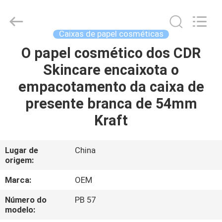
-
2026
ALI
DISPLAY
CO.,LTD.
Caixas de papel cosméticas
All
Rights
Reserved.
O papel cosmético dos CDR
CASA
Skincare encaixota o
PRODUTOS
empacotamento da caixa de
presente branca de 54mm
SOBRE
Kraft
NÓS
Lugar de
China
origem:
EXCURSÃO
DA
Marca:
OEM
FÁBRICA
Número do
PB 57
modelo: