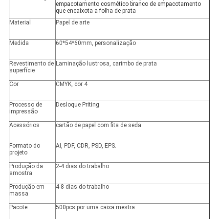
empacotamento cosmético branco de empacotamento
que encaixota a folha de prata
Material
Papel de arte
Medida
60*54*60mm, personalização
Revestimento de
Laminação lustrosa, carimbo de prata
superfície
Cor
CMYK, cor 4
Processo de
Desloque Priting
impressão
Acessórios
cartão de papel com fita de seda
Formato do
AI, PDF, CDR, PSD, EPS.
projeto
Produção da
2-4 dias do trabalho
amostra
Produção em
4-8 dias do trabalho
massa
Pacote
500pcs por uma caixa mestra