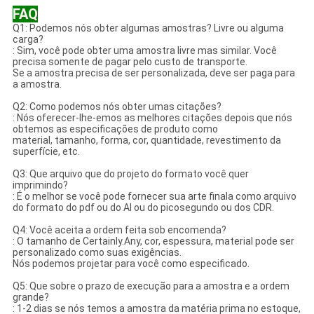
FAQ
Q1: Podemos nós obter algumas amostras? Livre ou alguma
carga?
: Sim, você pode obter uma amostra livre mas similar. Você
precisa somente de pagar pelo custo de transporte.
Se a amostra precisa de ser personalizada, deve ser paga para
a amostra.
Q2: Como podemos nós obter umas citações?
: Nós oferecer-lhe-emos as melhores citações depois que nós
obtemos as especificações de produto como
material, tamanho, forma, cor, quantidade, revestimento da
superfície, etc.
Q3: Que arquivo que do projeto do formato você quer
imprimindo?
: É o melhor se você pode fornecer sua arte finala como arquivo
do formato do pdf ou do AI ou do picosegundo ou dos CDR.
Q4: Você aceita a ordem feita sob encomenda?
: O tamanho de Certainly.Any, cor, espessura, material pode ser
personalizado como suas exigências.
Nós podemos projetar para você como especificado.
Q5: Que sobre o prazo de execução para a amostra e a ordem
grande?
: 1-2 dias se nós temos a amostra da matéria prima no estoque,