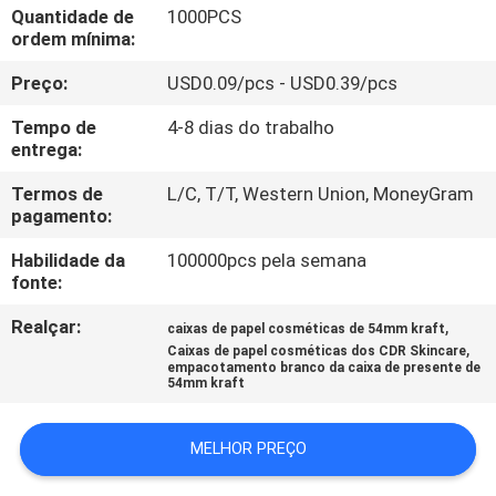
CONTROLE
Quantidade de
1000PCS
ordem mínima:
DA
Preço:
USD0.09/pcs - USD0.39/pcs
QUALIDADE
Tempo de
4-8 dias do trabalho
entrega:
CONTACTE-
NOS
Termos de
L/C, T/T, Western Union, MoneyGram
pagamento:
Habilidade da
100000pcs pela semana
PEÇA
fonte:
UMAS
Realçar:
,
caixas de papel cosméticas de 54mm kraft
CITAÇÕES
,
Caixas de papel cosméticas dos CDR Skincare
empacotamento branco da caixa de presente de
54mm kraft
MAPA
DO
MELHOR PREÇO
SITE