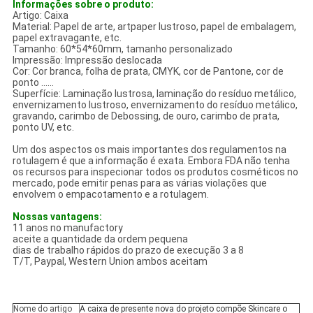
Informações sobre o produto:
Artigo: Caixa
Material: Papel de arte, artpaper lustroso, papel de embalagem,
papel extravagante, etc.
Tamanho: 60*54*60mm, tamanho personalizado
Impressão: Impressão deslocada
Cor: Cor branca, folha de prata, CMYK, cor de Pantone, cor de
ponto ......
Superfície: Laminação lustrosa, laminação do resíduo metálico,
envernizamento lustroso, envernizamento do resíduo metálico,
gravando, carimbo de Debossing, de ouro, carimbo de prata,
ponto UV, etc.
Um dos aspectos os mais importantes dos regulamentos na
rotulagem é que a informação é exata. Embora FDA não tenha
os recursos para inspecionar todos os produtos cosméticos no
mercado, pode emitir penas para as várias violações que
envolvem o empacotamento e a rotulagem.
Nossas vantagens:
11 anos no manufactory
aceite a quantidade da ordem pequena
dias de trabalho rápidos do prazo de execução 3 a 8
T/T, Paypal, Western Union ambos aceitam
Nome do artigo
A caixa de presente nova do projeto compõe Skincare o