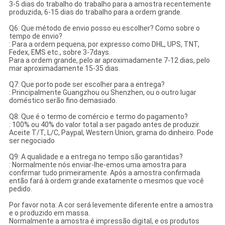
3-5 dias do trabalho do trabalho para a amostra recentemente
produzida, 6-15 dias do trabalho para a ordem grande.
Q6: Que método de envio posso eu escolher? Como sobre o
tempo de envio?
: Para a ordem pequena, por expresso como DHL, UPS, TNT,
Fedex, EMS etc., sobre 3-7days.
Para a ordem grande, pelo ar aproximadamente 7-12 dias, pelo
mar aproximadamente 15-35 dias.
Q7: Que porto pode ser escolher para a entrega?
: Principalmente Guangzhou ou Shenzhen, ou o outro lugar
doméstico serão fino demasiado.
Q8: Que é o termo de comércio e termo do pagamento?
: 100% ou 40% do valor total a ser pagado antes de produzir.
Aceite T/T, L/C, Paypal, Western Union, grama do dinheiro. Pode
ser negociado
Q9: A qualidade e a entrega no tempo são garantidas?
: Normalmente nós enviar-lhe-emos uma amostra para
confirmar tudo primeiramente. Após a amostra confirmada
então fará à ordem grande exatamente o mesmos que você
pedido.
Por favor nota: A cor será levemente diferente entre a amostra
e o produzido em massa.
Normalmente a amostra é impressão digital, e os produtos