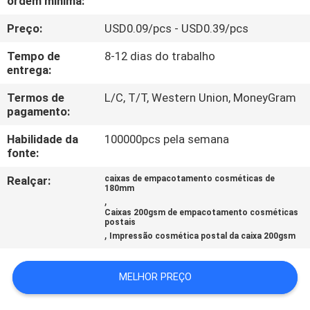
ordem mínima:
CONTROLE
Preço:
USD0.09/pcs - USD0.39/pcs
DA
QUALIDADE
Tempo de
8-12 dias do trabalho
entrega:
CONTACTE-
Termos de
L/C, T/T, Western Union, MoneyGram
pagamento:
NOS
Habilidade da
100000pcs pela semana
fonte:
PEÇA
Realçar:
caixas de empacotamento cosméticas de
UMAS
180mm
,
CITAÇÕES
Caixas 200gsm de empacotamento cosméticas
postais
,
Impressão cosmética postal da caixa 200gsm
MAPA
MELHOR PREÇO
DO
SITE