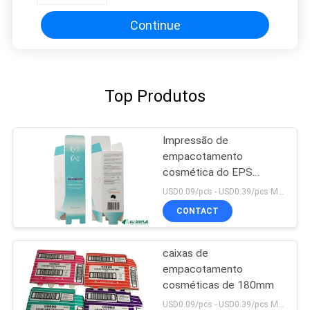
Continue
Top Produtos
Impressão de
empacotamento
cosmética do EPS
Debossing
USD0.09/pcs - USD0.39/pcs MOQ:1000PCS
CONTACT
caixas de
empacotamento
cosméticas de 180mm
USD0.09/pcs - USD0.39/pcs MOQ:1000PCS