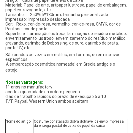
Artigo: Caixa de papel de envio da caixa
Material: Papel de arte, artpaper lustroso, papel de embalagem,
papel extravagante, etc.
Tamanho: 250*65*180mm, tamanho personalizado
Impressão: Impressão deslocada
Cor: Roxo, cor-de-rosa, vermelho, cor-de-rosa, CMYK, cor de
Pantone, cor de ponto ......
Superfície: Laminação lustrosa, laminação do resíduo metálico,
envernizamento lustroso, envernizamento do resíduo metálico,
gravando, carimbo de Debossing, de ouro, carimbo de prata,
ponto UV, etc.
São criados às vezes em estilos, em formas, ou em motivos
específicos.
‘A embarcação cosmética nomeada’ em Grécia antigo é o
estojo.
Nossas vantagens:
11 anos no manufactory
aceite a quantidade da ordem pequena
dias de trabalho rápidos do prazo de execução 5 a 10
T/T, Paypal, Western Union ambos aceitam
Nome do artigo
Costume por atacado dobra dobrável de envio impressa
da entrega postal de caixa de papel da caixa