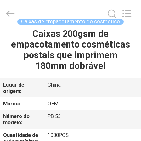
-
2026
ALI
DISPLAY
CO.,LTD.
Caixas de empacotamento do cosmético
All
Rights
Reserved.
Caixas 200gsm de
CASA
empacotamento cosméticas
PRODUTOS
postais que imprimem
180mm dobrável
SOBRE
NÓS
Lugar de
China
origem:
EXCURSÃO
Marca:
OEM
DA
Número do
PB 53
modelo:
FÁBRICA
Quantidade de
1000PCS