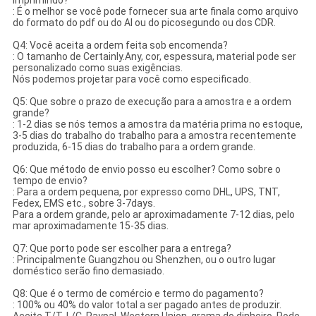
imprimindo?
: É o melhor se você pode fornecer sua arte finala como arquivo
do formato do pdf ou do AI ou do picosegundo ou dos CDR.
Q4: Você aceita a ordem feita sob encomenda?
: O tamanho de Certainly.Any, cor, espessura, material pode ser
personalizado como suas exigências.
Nós podemos projetar para você como especificado.
Q5: Que sobre o prazo de execução para a amostra e a ordem
grande?
: 1-2 dias se nós temos a amostra da matéria prima no estoque,
3-5 dias do trabalho do trabalho para a amostra recentemente
produzida, 6-15 dias do trabalho para a ordem grande.
Q6: Que método de envio posso eu escolher? Como sobre o
tempo de envio?
: Para a ordem pequena, por expresso como DHL, UPS, TNT,
Fedex, EMS etc., sobre 3-7days.
Para a ordem grande, pelo ar aproximadamente 7-12 dias, pelo
mar aproximadamente 15-35 dias.
Q7: Que porto pode ser escolher para a entrega?
: Principalmente Guangzhou ou Shenzhen, ou o outro lugar
doméstico serão fino demasiado.
Q8: Que é o termo de comércio e termo do pagamento?
: 100% ou 40% do valor total a ser pagado antes de produzir.