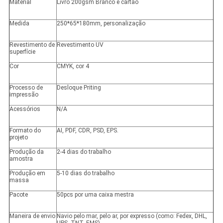
Material
Livro 200gsm Branco e cartão
Medida
250*65*180mm, personalização
Revestimento de
Revestimento UV
superfície
Cor
CMYK, cor 4
Processo de
Desloque Priting
impressão
Acessórios
N/A
Formato do
AI, PDF, CDR, PSD, EPS.
projeto
Produção da
2-4 dias do trabalho
amostra
Produção em
5-10 dias do trabalho
massa
Pacote
50pcs por uma caixa mestra
Maneira de envio
Navio pelo mar, pelo ar, por expresso (como: Fedex, DHL,