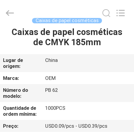
-
2026
ALI
DISPLAY
CO.,LTD.
Caixas de papel cosméticas
All
Rights
Reserved.
Caixas de papel cosméticas
CASA
de CMYK 185mm
PRODUTOS
Lugar de
China
origem:
SOBRE
NÓS
Marca:
OEM
Número do
PB 62
modelo:
EXCURSÃO
DA
Quantidade de
1000PCS
ordem mínima:
FÁBRICA
Preço:
USD0.09/pcs - USD0.39/pcs