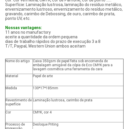
Cor: Cor vermelha, CMYK, cor de Pantone, cor de ponto ......
Superfície: Laminação lustrosa, laminação do resíduo metálico,
envernizamento lustroso, envernizamento do resíduo metálico,
gravando, carimbo de Debossing, de ouro, carimbo de prata,
ponto UV, etc.
Nossas vantagens:
11 anos no manufactory
aceite a quantidade da ordem pequena
dias de trabalho rápidos do prazo de execução 3 a 8
T/T, Paypal, Western Union ambos aceitam
Nome do artigo
Caixa 350gsm de papel feita sob encomenda de
embalagem amigável da cópia de Eco CMYK para a
lavagem cosmética uma ferramenta da cara
Material
Papel de arte
Medida
130*17*185mm
Revestimento de
Laminação lustrosa, carimbo de prata
superfície
Cor
CMYK, cor 4
Processo de
Desloque Priting
impressão