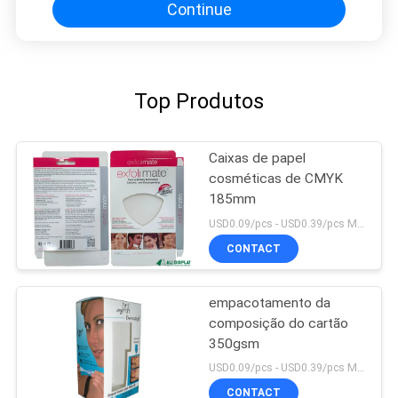
Continue
Top Produtos
Caixas de papel
cosméticas de CMYK
185mm
USD0.09/pcs - USD0.39/pcs MOQ:1000PCS
CONTACT
empacotamento da
composição do cartão
350gsm
USD0.09/pcs - USD0.39/pcs MOQ:1000PCS
CONTACT