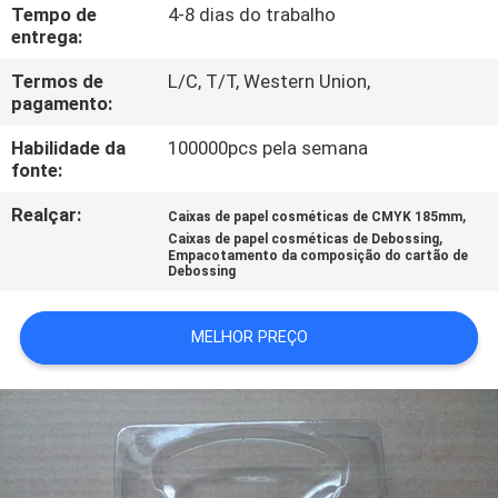
CONTROLE
Tempo de
4-8 dias do trabalho
entrega:
DA
Termos de
L/C, T/T, Western Union,
QUALIDADE
pagamento:
Habilidade da
100000pcs pela semana
CONTACTE-
fonte:
NOS
Realçar:
,
Caixas de papel cosméticas de CMYK 185mm
,
Caixas de papel cosméticas de Debossing
Empacotamento da composição do cartão de
PEÇA
Debossing
UMAS
MELHOR PREÇO
CITAÇÕES
MAPA
DO
SITE