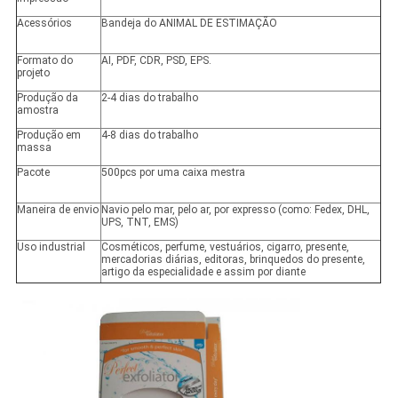
Acessórios
Bandeja do ANIMAL DE ESTIMAÇÃO
Formato do
AI, PDF, CDR, PSD, EPS.
projeto
Produção da
2-4 dias do trabalho
amostra
Produção em
4-8 dias do trabalho
massa
Pacote
500pcs por uma caixa mestra
Maneira de envio
Navio pelo mar, pelo ar, por expresso (como: Fedex, DHL,
UPS, TNT, EMS)
Uso industrial
Cosméticos, perfume, vestuários, cigarro, presente,
mercadorias diárias, editoras, brinquedos do presente,
artigo da especialidade e assim por diante