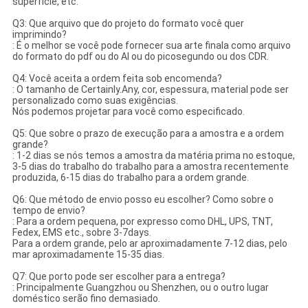
superfície, etc.
Q3: Que arquivo que do projeto do formato você quer
imprimindo?
: É o melhor se você pode fornecer sua arte finala como arquivo
do formato do pdf ou do AI ou do picosegundo ou dos CDR.
Q4: Você aceita a ordem feita sob encomenda?
: O tamanho de Certainly.Any, cor, espessura, material pode ser
personalizado como suas exigências.
Nós podemos projetar para você como especificado.
Q5: Que sobre o prazo de execução para a amostra e a ordem
grande?
: 1-2 dias se nós temos a amostra da matéria prima no estoque,
3-5 dias do trabalho do trabalho para a amostra recentemente
produzida, 6-15 dias do trabalho para a ordem grande.
Q6: Que método de envio posso eu escolher? Como sobre o
tempo de envio?
: Para a ordem pequena, por expresso como DHL, UPS, TNT,
Fedex, EMS etc., sobre 3-7days.
Para a ordem grande, pelo ar aproximadamente 7-12 dias, pelo
mar aproximadamente 15-35 dias.
Q7: Que porto pode ser escolher para a entrega?
: Principalmente Guangzhou ou Shenzhen, ou o outro lugar
doméstico serão fino demasiado.